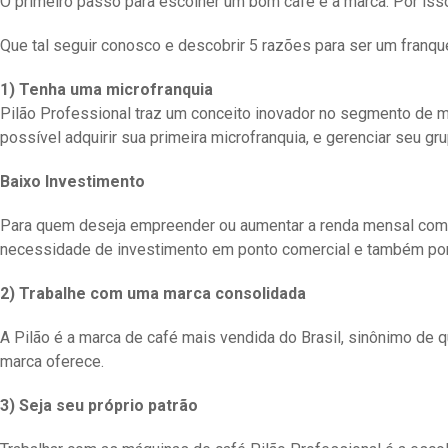
O primeiro passo para escolher um bom café é a marca. Por is
Que tal seguir conosco e descobrir 5 razões para ser um franqu
1) Tenha uma microfranquia
Pilão Professional traz um conceito inovador no segmento de m
possível adquirir sua primeira microfranquia, e gerenciar seu g
Baixo Investimento
Para quem deseja empreender ou aumentar a renda mensal com bai
necessidade de investimento em ponto comercial e também por 
2) Trabalhe com uma marca consolidada
A Pilão é a marca de café mais vendida do Brasil, sinônimo de 
marca oferece.
3) Seja seu próprio patrão