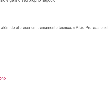
lho e gerir o seu próprio negócio!
 além de oferecer um treinamento técnico, a Pilão Professional
.php