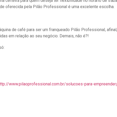
 certeira para quem deseja ter flexibilidade no horário de traba
dade oferecida pela Pilão Professional é uma excelente escolha.
uina de café para ser um franqueado Pilão Professional, afinal,
vidas em relação ao seu negócio. Demais, não é?!
só:
ttp://www.pilaoprofessional.com.br/solucoes-para-empreender