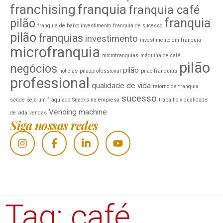
franchising
franquia
franquia café
franquia
pilão
franquia de baixo investimento
franquia de sucesso
pilão
franquias
investimento
investimento em franquia
microfranquia
microfranquias
máquina de café
pilão
negócios
pilão
notícias
pilaoprofessional
pilão franquias
professional
qualidade de vida
retorno de franquia
sucesso
saúde
Seja um fraquiado
Snacks na empresa
trabalho x qualidade
Vending machine
de vida
vendas
Siga nossas redes
Tag: café