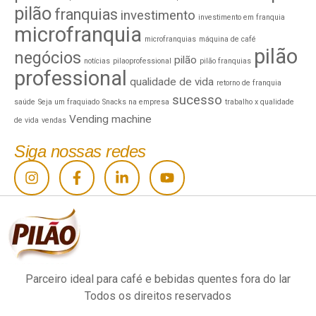
pilão
franquias
investimento
investimento em franquia
microfranquia
microfranquias
máquina de café
pilão
negócios
pilão
notícias
pilaoprofessional
pilão franquias
professional
qualidade de vida
retorno de franquia
sucesso
saúde
Seja um fraquiado
Snacks na empresa
trabalho x qualidade
Vending machine
de vida
vendas
Siga nossas redes
Parceiro ideal para café e bebidas quentes fora do lar
Todos os direitos reservados