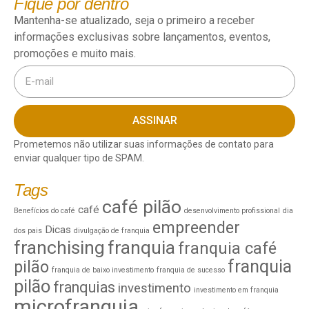
Fique por dentro
Mantenha-se atualizado, seja o primeiro a receber
informações exclusivas sobre lançamentos, eventos,
promoções e muito mais.
ASSINAR
Prometemos não utilizar suas informações de contato para
enviar qualquer tipo de SPAM.
Tags
café pilão
café
Benefícios do café
desenvolvimento profissional
dia
empreender
Dicas
dos pais
divulgação de franquia
franchising
franquia
franquia café
franquia
pilão
franquia de baixo investimento
franquia de sucesso
pilão
franquias
investimento
investimento em franquia
microfranquia