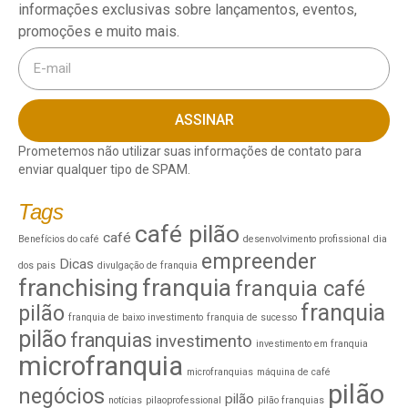
informações exclusivas sobre lançamentos, eventos,
promoções e muito mais.
ASSINAR
Prometemos não utilizar suas informações de contato para
enviar qualquer tipo de SPAM.
Tags
café pilão
café
Benefícios do café
desenvolvimento profissional
dia
empreender
Dicas
dos pais
divulgação de franquia
franchising
franquia
franquia café
franquia
pilão
franquia de baixo investimento
franquia de sucesso
pilão
franquias
investimento
investimento em franquia
microfranquia
microfranquias
máquina de café
pilão
negócios
pilão
notícias
pilaoprofessional
pilão franquias