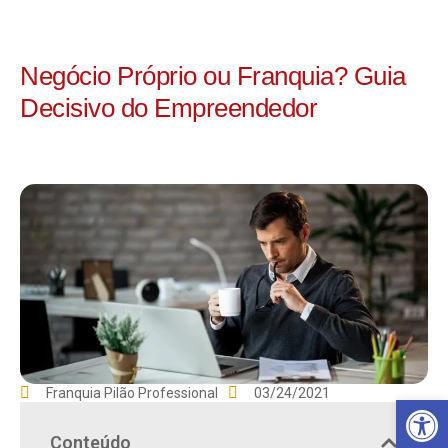
Negócio Próprio ou Franquia? Guia
Decisivo do Empreendedor
Franquia Pilão Professional
03/24/2021
Ba
Conteúdo